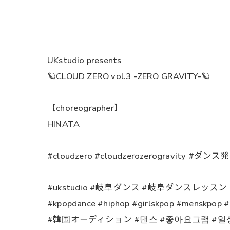
UKstudio presents
🪐CLOUD ZERO vol.3 -ZERO GRAVITY-🪐
【choreographer】
HINATA
#cloudzero #cloudzerozerogravity #ダン
#ukstudio #岐阜ダンス #岐阜ダンスレッス
#kpopdance #hiphop #girlskpop #men
#韓国オーディション #댄스 #좋아요그램 #일상 