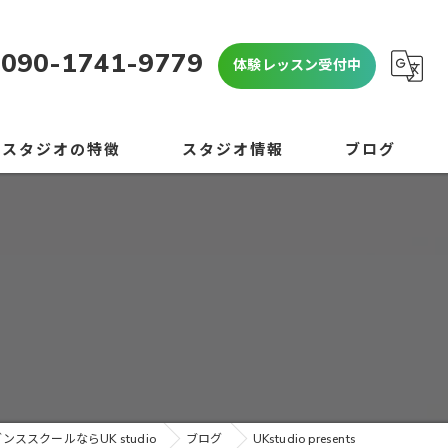
090-1741-9779
体験レッスン受付中
当スタジオの特徴
スタジオ情報
ブログ
OP
よくある質問
心者
コラム
学生
学生
験
ンススクールならUK studio
ブログ
UKstudio presents