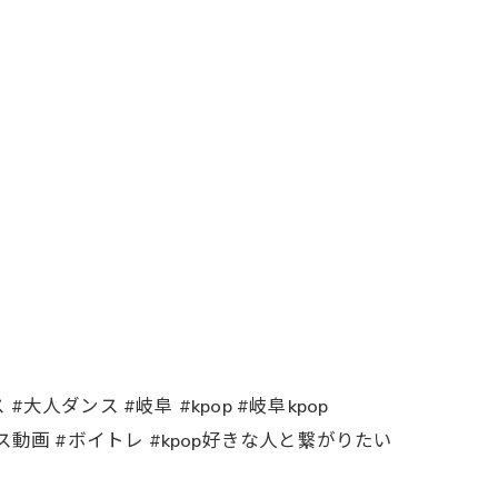
大人ダンス #岐阜 #kpop #岐阜kpop
韓国アイドル #ダンス動画 #ボイトレ #kpop好きな人と繋がりたい