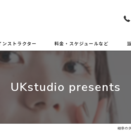
インストラクター
料金・スケジュールなど
KP
初
UKstudio presents
小
中
体
岐阜のダ