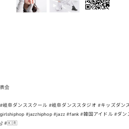
ス発表会
ン #岐阜ダンススクール #岐阜ダンススタジオ #キッズダンス #
skpop #girlshiphop #jazzhiphop #jazz #fank #
#🇰🇷