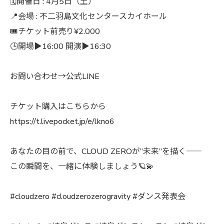
🗓️開催日 : 4月5日（土）
📍会場 : 不二羽島文化センタースカイホール
🎟️チケット前売り¥2.000
🕒開場▶︎16:00 開演▶︎16:30
お問い合わせ→公式LINE
チケット購入はこちらから
https://t.livepocket.jp/e/lkno6
あなたの目の前で、CLOUD ZEROが”未来”を描く――
この瞬間を、一緒に体験しましょう🪐💫
#cloudzero #cloudzerozerogravity #ダンス発表会