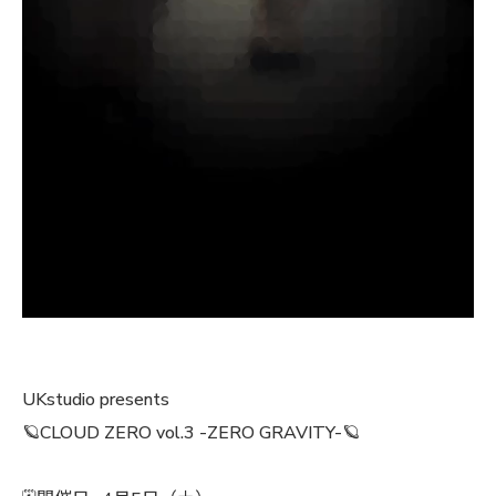
UKstudio presents
🪐CLOUD ZERO vol.3 -ZERO GRAVITY-🪐