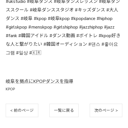
#ukstudio #岐阜ダンス #岐阜ダンスレッスン #岐阜ダン
ススクール #岐阜ダンススタジオ #キッズダンス #大人
ダンス #岐阜 #kpop #岐阜kpop #kpopdance #hiphop
#girlskpop #menskpop #girlshiphop #jazzhiphop #jazz
#fank #韓国アイドル #ダンス動画 #ボイトレ #kpop好き
な人と繋がりたい #韓国オーディション #댄스 #좋아요
그램 #일상 #🇰🇷
岐阜を拠点にKPOPダンスを指導
KPOP
< 前のページ
一覧に戻る
次のページ >