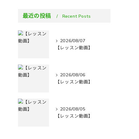
最近の投稿
Recent Posts
2026/08/07
【レッスン動画】
2026/08/06
【レッスン動画】
2026/08/05
【レッスン動画】