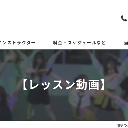
インストラクター
料金・スケジュールなど
KP
初
【レッスン動画】
小
中
体
岐阜のダ