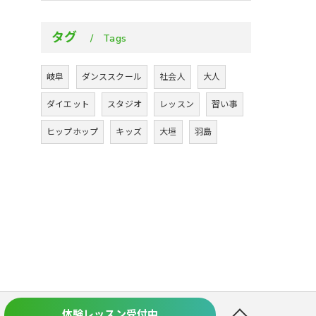
タグ
Tags
岐阜
ダンススクール
社会人
大人
ダイエット
スタジオ
レッスン
習い事
ヒップホップ
キッズ
大垣
羽島
体験レッスン受付中