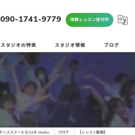
090-1741-9779
体験レッスン受付中
当スタジオの特徴
スタジオ情報
ブログ
OP
よくある質問
心者
コラム
学生
学生
験
ンススクールならUK studio
ブログ
【レッスン動画】