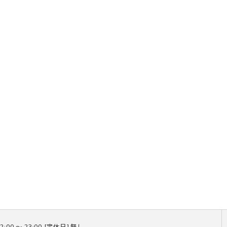
2:00 〜 23:00 [定休日] 無し