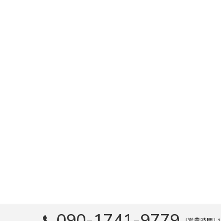
090-1741-9779
[営業時間] 1