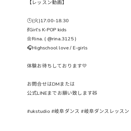
【レッスン動画】
🕒(火)17:00-18:30
💃Girl's K-POP kids
🌼Rina. ( @rina.3125 )
🎧Highschool love / E-girls
体験お待ちしております💛
お問合せはDMまたは
公式LINEまでお願い致します🧸
#ukstudio #岐阜ダンス #岐阜ダンスレッスン #