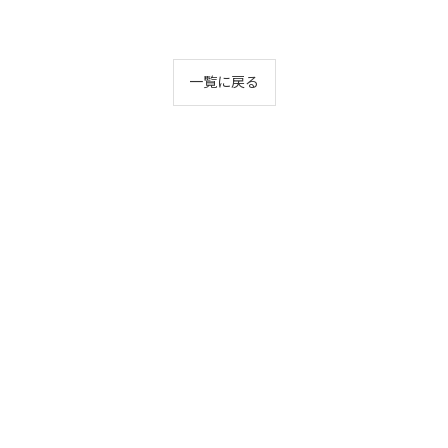
一覧に戻る