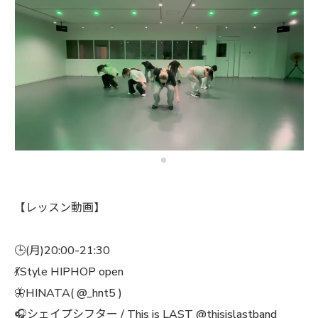
【レッスン動画】
🕒(月)20:00-21:30
💃Style HIPHOP open
🦋HINATA( @_hnt5 )
🎧シェイプシフター / This is LAST @thisislastband