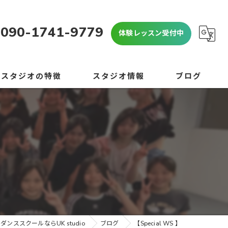
090-1741-9779
体験レッスン受付中
当スタジオの特徴
スタジオ情報
ブログ
OP
よくある質問
心者
コラム
学生
学生
験
ダンススクールならUK studio
ブログ
【Special WS 】