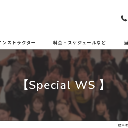
インストラクター
料金・スケジュールなど
KP
初
【Special WS 】
小
中
体
岐阜の