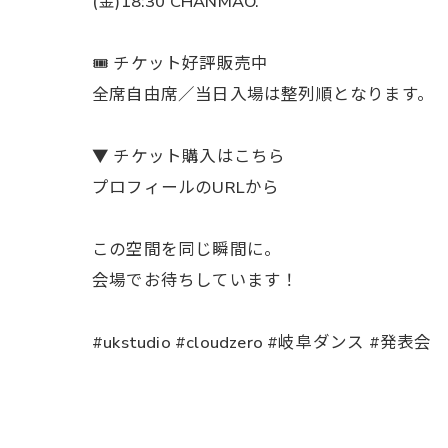
(金)18:30 CHANMAO.
🎟 チケット好評販売中
全席自由席／当日入場は整列順となります。
▼ チケット購入はこちら
プロフィールのURLから
この空間を同じ瞬間に。
会場でお待ちしています！
#ukstudio #cloudzero #岐阜ダンス #発表会