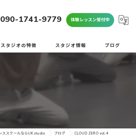
090-1741-9779
体験レッスン受付中
当スタジオの特徴
スタジオ情報
ブログ
OP
よくある質問
心者
コラム
学生
学生
験
ススクールならUK studio
ブログ
CLOUD ZERO vol.4