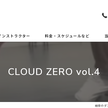
インストラクター
料金・スケジュールなど
KP
初
CLOUD ZERO vol.4
小
中
体
岐阜のダン