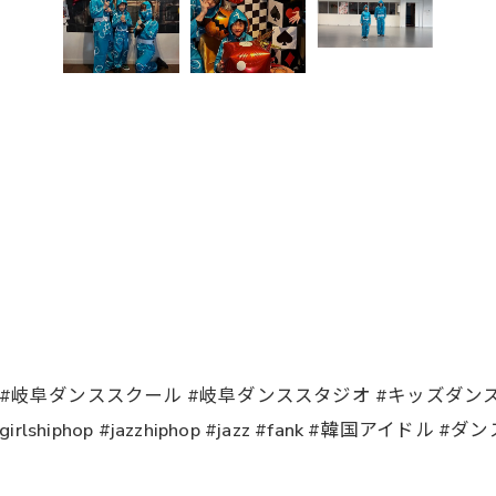
ン #岐阜ダンススクール #岐阜ダンススタジオ #キッズダンス #
skpop #girlshiphop #jazzhiphop #jazz #fank #