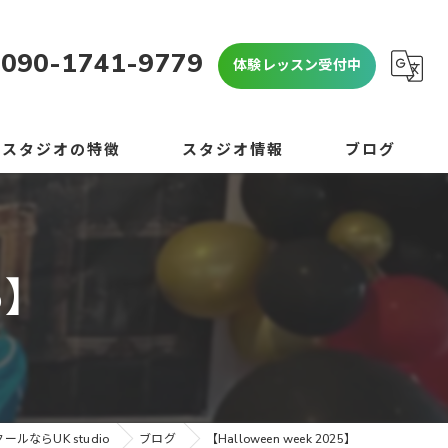
090-1741-9779
体験レッスン受付中
当スタジオの特徴
スタジオ情報
ブログ
OP
よくある質問
心者
コラム
5】
学生
学生
験
ルならUK studio
ブログ
【Halloween week 2025】