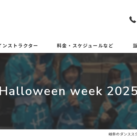
インストラクター
料金・スケジュールなど
KP
初
Halloween week 202
小
中
体
岐阜のダンススクー