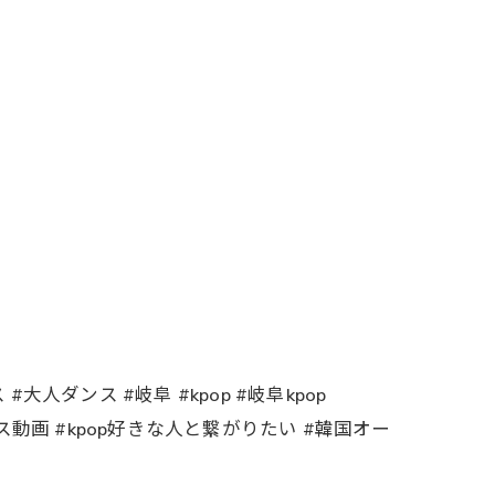
大人ダンス #岐阜 #kpop #岐阜kpop
韓国アイドル #ダンス動画 #kpop好きな人と繋がりたい #韓国オー