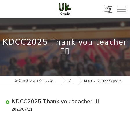
KDCC2025 Thank you teacher
❤️‍🔥
岐阜のダンススクールならUK studio
ブログ
KDCC2025 Thank you teacher❤️‍🔥
KDCC2025 Thank you teacher❤️‍🔥
2025/07/21