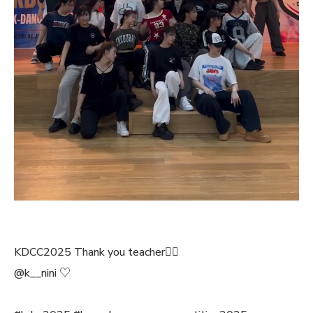
KDCC2025 Thank you teacher❤️‍🔥
@k__nini ♡