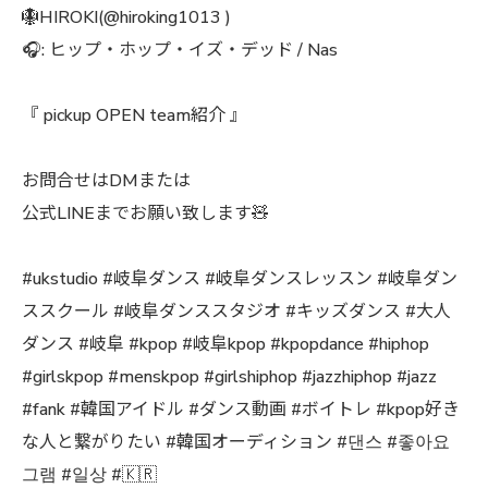
🪯HIROKI(@hiroking1013 )
🎧: ヒップ・ホップ・イズ・デッド / Nas
『 pickup OPEN team紹介 』
お問合せはDMまたは
公式LINEまでお願い致します🧸
#ukstudio #岐阜ダンス #岐阜ダンスレッスン #岐阜ダン
ススクール #岐阜ダンススタジオ #キッズダンス #大人
ダンス #岐阜 #kpop #岐阜kpop #kpopdance #hiphop
#girlskpop #menskpop #girlshiphop #jazzhiphop #jazz
#fank #韓国アイドル #ダンス動画 #ボイトレ #kpop好き
な人と繋がりたい #韓国オーディション #댄스 #좋아요
그램 #일상 #🇰🇷