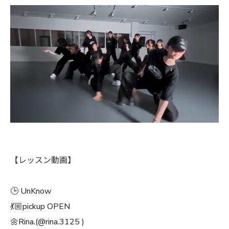
【レッスン動画】
🕒 UnKnow
💃🏼pickup OPEN
🌼Rina.(@rina.3125 )