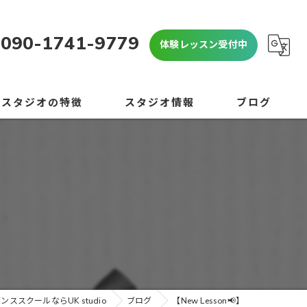
090-1741-9779
体験レッスン受付中
当スタジオの特徴
スタジオ情報
ブログ
OP
よくある質問
心者
コラム
学生
学生
験
ンススクールならUK studio
ブログ
【New Lesson📢】