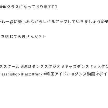
NKクラスになっております❤️‍🔥
も一緒に楽しみながらレベルアップしていきましょう🤭
さを感じてみませんか？✨
ール #岐阜ダンススタジオ #キッズダンス #大人ダンス #岐阜 
lshiphop #jazzhiphop #jazz #fank #韓国アイドル #