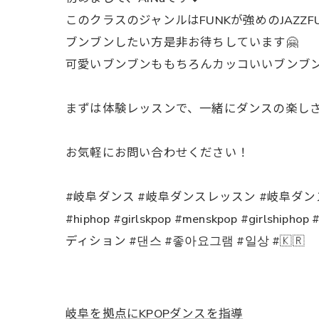
このクラスのジャンルはFUNKが強めのJAZZFU
ブンブンしたい方是非お待ちしています🤗
可愛いブンブンももちろんカッコいいブンブン
まずは体験レッスンで、一緒にダンスの楽し
お気軽にお問い合わせください！
#岐阜ダンス #岐阜ダンスレッスン #岐阜ダンススク
#hiphop #girlskpop #menskpop #gir
ディション #댄스 #좋아요그램 #일상 #🇰🇷
岐阜を拠点にKPOPダンスを指導