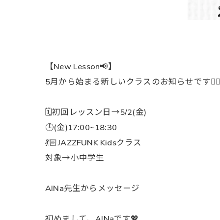
【New Lesson📢】
5月から始まる新しいクラスのお知らせです❤️‍
🗓️初回レッスン日→5/2(金)
🕒(金)17:00~18:30
💃🏻JAZZFUNK Kidsクラス
対象→小中学生
AINa先生からメッセージ
初めまして、AINaです💖