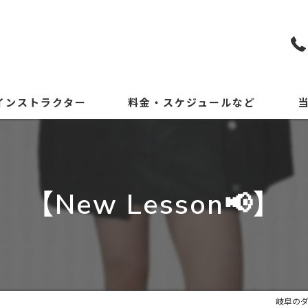
インストラクター
料金・スケジュールなど
KP
初
【New Lesson📢】
小
中
体
岐阜のダ