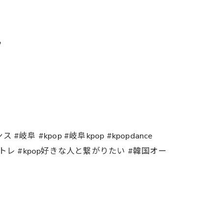

#kpop #岐阜kpop #kpopdance
ダンス動画 #ボイトレ #kpop好きな人と繋がりたい #韓国オー