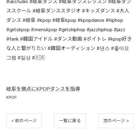
#ukstudio #岐阜ダンス #岐阜ダンスレッスン #岐阜ダン
ススクール #岐阜ダンススタジオ #キッズダンス #大人
ダンス #岐阜 #kpop #岐阜kpop #kpopdance #hiphop
#girlskpop #menskpop #girlshiphop #jazzhiphop #jazz
#fank #韓国アイドル #ダンス動画 #ボイトレ #kpop好き
な人と繋がりたい #韓国オーディション #댄스 #좋아요
그램 #일상 #🇰🇷
岐阜を拠点にKPOPダンスを指導
KPOP
< 前のページ
一覧に戻る
次のページ >