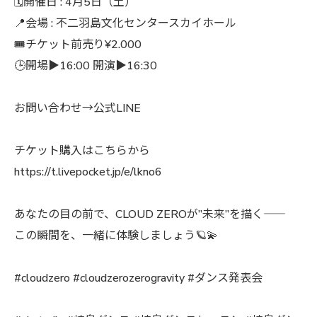
🗓️開催日 : 4月5日（土）
📍会場 : 不二羽島文化センタースカイホール
🎟️チケット前売り¥2.000
🕒開場▶︎16:00 開演▶︎16:30
お問い合わせ→公式LINE
チケット購入はこちらから
https://t.livepocket.jp/e/lkno6
あなたの目の前で、CLOUD ZEROが”未来”を描く――
この瞬間を、一緒に体験しましょう🪐💫
#cloudzero #cloudzerozerogravity #ダンス発表会