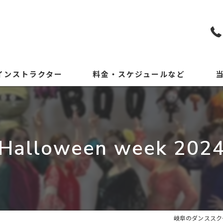
インストラクター
料金・スケジュールなど
KP
初
Halloween week 202
小
中
体
岐阜のダンススクール