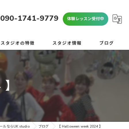
090-1741-9779
体験レッスン受付中
当スタジオの特徴
スタジオ情報
ブログ
OP
よくある質問
心者
コラム
4 】
学生
学生
験
ならUK studio
ブログ
【 Halloween week 2024 】