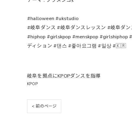
テーマ : フラメンコ💃
#halloween #ukstudio
#岐阜ダンス #岐阜ダンスレッスン #岐阜ダンススク
#hiphop #girlskpop #menskpop #gir
ディション #댄스 #좋아요그램 #일상 #🇰🇷
岐阜を拠点にKPOPダンスを指導
KPOP
< 前のページ