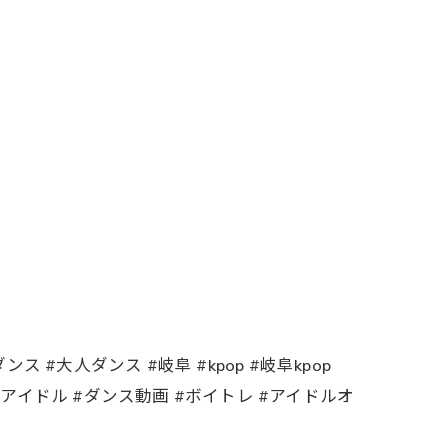
#大人ダンス #岐阜 #kpop #岐阜kpop
 #jazz #韓国アイドル #ダンス動画 #ボイトレ #アイドルオ