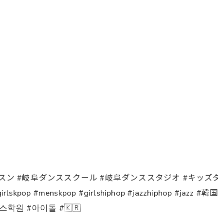
 #岐阜ダンススクール #岐阜ダンススタジオ #キッズダンス 
irlskpop #menskpop #girlshiphop #jazzhiphop
학원 #아이돌 #🇰🇷