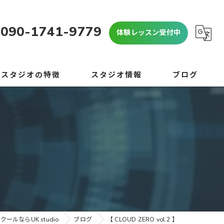
090-1741-9779
体験レッスン受付中
当スタジオの特徴
スタジオ情報
ブログ
OP
よくある質問
心者
コラム
】
学生
学生
験
ールならUK studio
ブログ
【 CLOUD ZERO vol.2 】