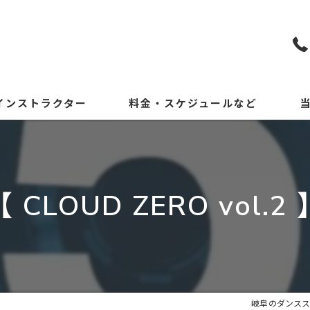
インストラクター
料金・スケジュールなど
KP
初
【 CLOUD ZERO vol.2 
小
中
体
岐阜のダンススク