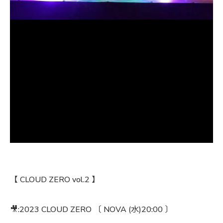
【 CLOUD ZERO vol.2 】
🎥:2023 CLOUD ZERO 〔 NOVA (水)20:00 〕