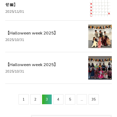
せ📅】
2025/11/01
【Halloween week 2025】
2025/10/31
【Halloween week 2025】
2025/10/31
1
2
3
4
5
...
35